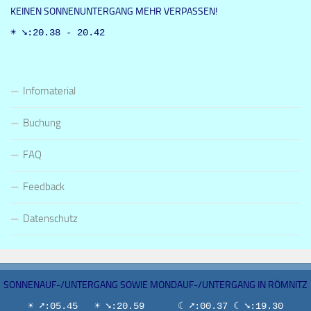
KEINEN SONNENUNTERGANG MEHR VERPASSEN!
☀ ➘:20.38 - 20.42
Infomaterial
Buchung
FAQ
Feedback
Datenschutz
SONNENAUF-/UNTERGANG SOWIE MONDAUF-/UNTERGANG IN RÖMNITZ
☀ ➚:05.45 ☀ ➘:20.59 ☾ ➚:00.37 ☾ ➘:19.30