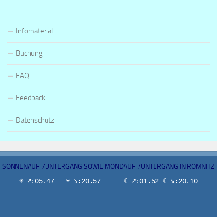
Infomaterial
Buchung
FAQ
Feedback
Datenschutz
SONNENAUF-/UNTERGANG SOWIE MONDAUF-/UNTERGANG IN RÖMNITZ
☀ ➚:05.47 ☀ ➘:20.57 ☾ ➚:01.52 ☾ ➘:20.10